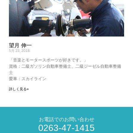
望月 伸一
5月 23, 2018
「音楽とモータースポーツが好きです。」
資格：二級ガソリン自動車整備士、二級ジーゼル自動車整備
士
愛車：スカイライン
詳しく見る»
お電話でのお問い合わせ
0263-47-1415