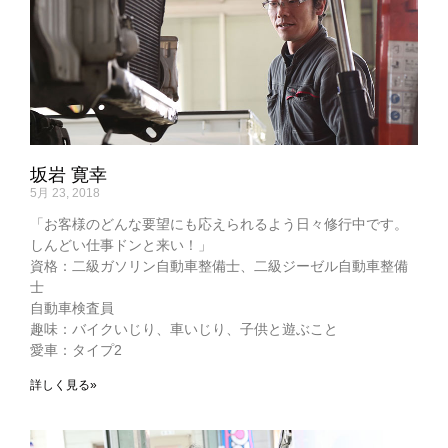
坂岩 寛幸
5月 23, 2018
「お客様のどんな要望にも応えられるよう日々修行中です。
しんどい仕事ドンと来い！」
資格：二級ガソリン自動車整備士、二級ジーゼル自動車整備
士
自動車検査員
趣味：バイクいじり、車いじり、子供と遊ぶこと
愛車：タイプ2
詳しく見る»