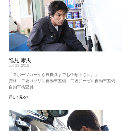
逸見 康夫
5月 23, 2018
「スポーツカーから農機具までお任せ下さい。」
資格：二級ガソリン自動車整備、二級ジーゼル自動車整備
自動車検査員
詳しく見る»