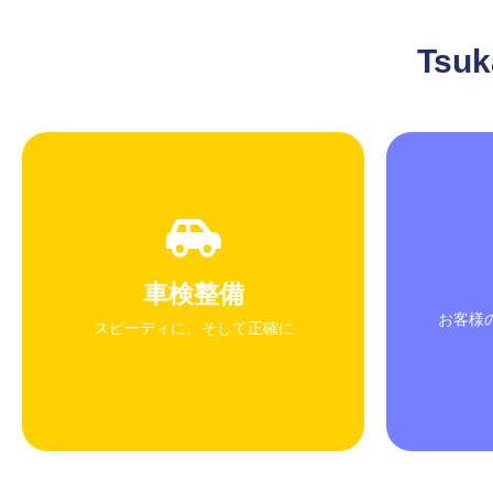
Tsuk
安心車検
最新の設備を使用し、精度の高い点
検を実施
お客様
車検整備
車検後も、お客様のカーライフをサ
択
お客様
ポート
スピーディに、そして正確に