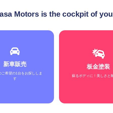
asa Motors is the cockpit of your
キズ・ポリマ
国内全メーカー
耐久性、耐候性に優れた高
新車販売
の好みに合わせて、幅広い選
板金塗装
料を使用
肢からお選びいただけます
長期間、美しい状態を保
のご希望の1台をお探ししま
蘇るボディに！美しさと
す