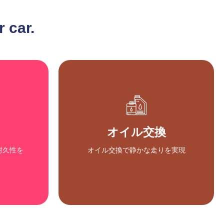
 car.
プランニングカーアクセ
ー
サリー
品質な塗
お客様のご要望、ご予算に合わせ
オイル交換
て、最適なカーアクセサリーの組み
ちます
合わせをご提案
耐久性を
オイル交換で静かな走りを実現