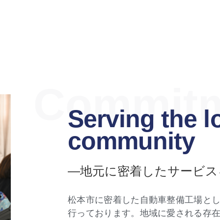
Commit
Serving the l
community
―地元に密着したサービス
松本市に密着した自動車整備工場と
行っております。地域に愛される存