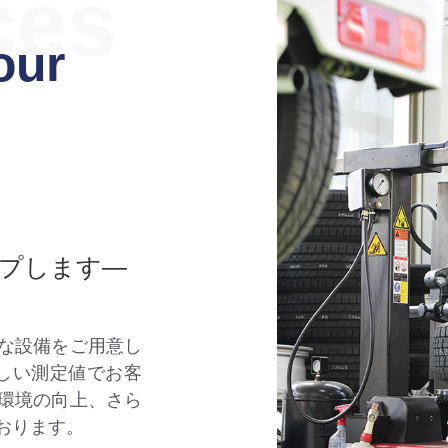
ces
our
プします―
な設備をご用意し
しい測定値でお客
環境の向上、さら
おります。